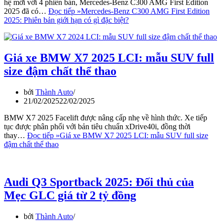
hệ mới với 4 phiên bản, Mercedes-Benz C300 AMG First Edition
2025 đã có…
Đọc tiếp »
Mercedes-Benz C300 AMG First Edition
2025: Phiên bản giới hạn có gì đặc biệt?
Giá xe BMW X7 2025 LCI: mẫu SUV full
size đậm chất thể thao
bởi
Thành Auto
21/02/2025
22/02/2025
BMW X7 2025 Facelift được nâng cấp nhẹ về hình thức. Xe tiếp
tục được phân phối với bản tiêu chuẩn xDrive40i, đồng thời
thay…
Đọc tiếp »
Giá xe BMW X7 2025 LCI: mẫu SUV full size
đậm chất thể thao
Audi Q3 Sportback 2025: Đối thủ của
Mẹc GLC giá từ 2 tỷ đồng
bởi
Thành Auto