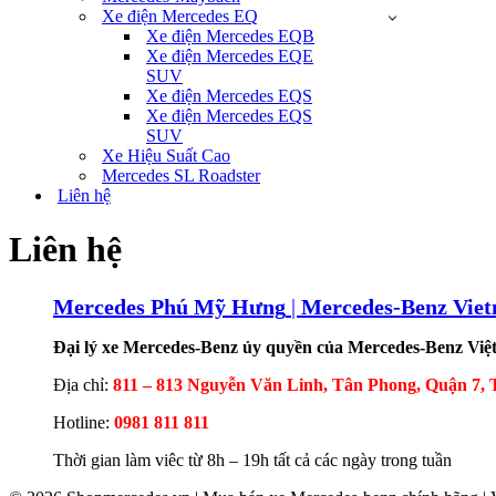
Xe điện Mercedes EQ
Xe điện Mercedes EQB
Xe điện Mercedes EQE
SUV
Xe điện Mercedes EQS
Xe điện Mercedes EQS
SUV
Xe Hiệu Suất Cao
Mercedes SL Roadster
Liên hệ
Liên hệ
​​Mercedes Phú Mỹ Hưng
|
Mercedes-Benz Vie
​Đại lý xe Mercedes-Benz ủy quyền của Mercedes-Benz Vi
Địa chỉ:
811 – 813 Nguyễn Văn Linh, Tân Phong, Quận 7
Hotline:
0981 811 811
Thời gian làm viêc từ 8h – 19h tất cả các ngày trong tuần