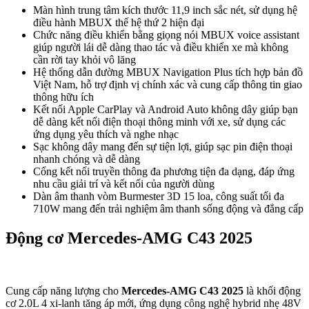
Mercedes-AMG C43 2025
Hệ thống an toàn cơ bản trên Mercedes-AMG C43 2025 được trang
bị đầy đủ, mang đến sự an tâm tối đa cho người lái và hành khách:
Chống bó cứng phanh ABS
Chống trượt khi tăng tốc ASR
Ổn định thân xe điện tử ESP®
Hệ thống phanh ADAPTIVE với chức năng hỗ trợ dừng xe
(HOLD) và hỗ trợ khởi hành ngang dốc (Hill-Start Assist)
Phanh tay điều khiển điện với chức năng nhả phanh thông
minh
Hệ thống hỗ trợ phanh phòng ngừa va chạm (Active Brake
Assist)
Kết hợp với đó là công nghệ hỗ trợ lái xe vô cùng tiên tiến:
Hệ thống hỗ trợ giữ khoảng cách chủ động DISTRONIC
Hệ thống hỗ trợ giữ làn chủ động (Active Lane Keeping
Assist)
Hệ thống hỗ trợ đỗ xe chủ động PARKTRONIC
Chức năng cảnh báo mất tập trung ATTENTION ASSIST
Hệ thống hỗ trợ cảnh báo điểm mù
Hệ thống bảo vệ chủ động PRE-SAFE và bảo vệ va chạm
bên hông PRE-SAFE Impulse Side