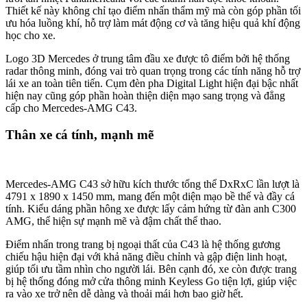
inch hiển thị trực quan các thông số vận hành, cùng màn hình giải
trí cảm ứng 11,9 inch đặt dọc hiện đại tại trung tâm taplo, mang đến
trải nghiệm công nghệ đỉnh cao.
Khoang hành khách
Mercedes-AMG C43 2025
sở hữu khoang hành khách rộng rãi và
thoải mái nhờ chiều dài cơ sở ấn tượng lên đến 2865 mm. Cửa sổ
trời toàn cảnh Panoramic góp phần mở rộng không gian khoang
cabin, tạo cảm giác thoáng mát và tràn ngập ánh sáng tự nhiên.
Thiết kế này mang đến cho hành khách tầm nhìn bao quát ra bên
ngoài, giúp hành trình trở nên thú vị và thư giãn hơn.
Mặc dù không có nhiều chi tiết khác biệt so với các phiên bản khác
trong dòng C-Class, khoang hành khách của Mercedes-AMG C43
2025 vẫn ghi điểm bởi sự tiện nghi và thoải mái, đáp ứng nhu cầu di
chuyển đa dạng của khách hàng.
Tiện nghi
Mercedes-AMG C43 mang đến dàn điều hòa tự động