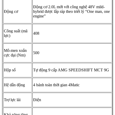
Mercedes-AMG C43 2025
sở hữu gói ngoại thất AMG thể thao
đầy ấn tượng, mang đến diện mạo mạnh mẽ và uy lực. Phần đầu xe
được thiết kế gân guốc, nhọn nhọn hướng về phía trước, toát lên vẻ
hung dữ và sẵn sàng chinh phục mọi cung đường.
Đặc điểm nhận diện thương hiệu AMG không thể bỏ qua chính là
lưới tản nhiệt Panamericana với các thanh nan dọc khỏe khoắn.
Thiết kế này không chỉ tạo điểm nhấn thẩm mỹ mà còn góp phần tối
ưu hóa luồng khí, hỗ trợ làm mát động cơ và tăng hiệu quả khí động
học cho xe.
Logo 3D Mercedes ở trung tâm đầu xe được tô điểm bởi hệ thống
radar thông minh, đóng vai trò quan trọng trong các tính năng hỗ trợ
lái xe an toàn tiên tiến. Cụm đèn pha Digital Light hiện đại bậc nhất
hiện nay cũng góp phần hoàn thiện diện mạo sang trọng và đẳng
cấp cho Mercedes-AMG C43.
Thân xe cá tính, mạnh mẽ
Mercedes-AMG C43 sở hữu kích thước tổng thể DxRxC lần lượt là
4791 x 1890 x 1450 mm, mang đến một diện mạo bề thế và đầy cá
tính. Kiểu dáng phần hông xe được lấy cảm hứng từ đàn anh C300