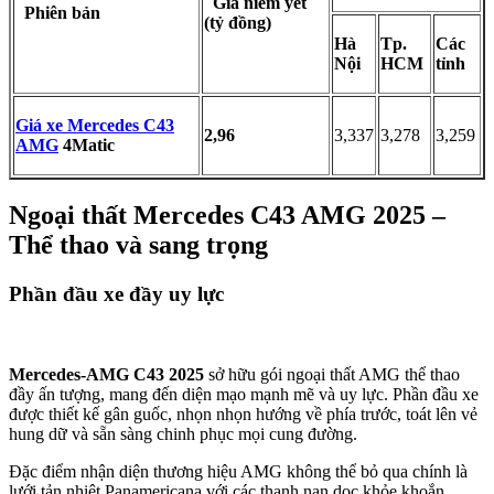
Khoang lái
Nội thất
Mercedes-AMG C43 4Matic 2025
mang đậm dấu ấn thể
thao nhưng vẫn giữ được sự sang trọng vốn có của dòng xe C-
Class. Bước vào khoang lái, khách hàng sẽ choáng ngợp bởi bộ ghế
thể thao bọc da Artico cao cấp với đường chỉ khâu màu đỏ nổi bật,
ôm sát cơ thể tạo cảm giác lái chắc chắn và thoải mái. Chi tiết đường
chỉ khâu đỏ cũng được tinh tế điểm xuyết trên táp lô, cánh cửa và bệ
tỳ tay, tạo nên sự đồng điệu và đẳng cấp cho tổng thể nội thất.
Vô lăng 3 chấu bọc da kiểu D-Cut được thiết kế thể thao, tích hợp
đầy đủ các nút bấm chức năng tiện lợi, mang đến cảm giác cầm nắm
chắc chắn và thao tác linh hoạt kết hợp với 2 lẫy chuyển số thể thao
phía sau vô lăng góp phần tăng thêm cảm giác phấn khích cho
người lái trong mỗi hành trình.
Phía sau vô lăng là bảng đồng hồ kỹ thuật số có kích thước 12,3