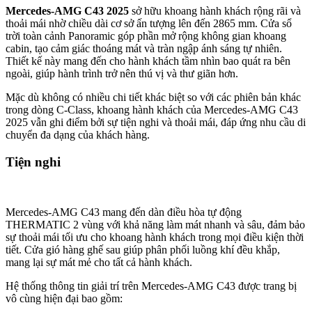
Khả năng vận hành mạnh mẽ nhưng lại
vô cùng êm ái
Dựa trên công bố chính thức từ nhà sản xuất, Mercedes-AMG C43
4Matic chỉ mất 4,6 giây để tăng tốc từ 0-100 km/h, trước khi đạt tốc
độ tối đa lên đến 265 km/h. Thành tích này hứa hẹn mang đến cho
những khách hàng đam mê tốc độ sự hài lòng tuyệt đối.
Xe còn được trang bị chế độ lái Race Start cho phép tối ưu hóa toàn
bộ năng lượng, tạo cảm giác hứng khởi cho người lái khi muốn bứt
phá tốc độ. Bên cạnh đó, C43 4Matic 2025 còn sở hữu các chế độ
lái khác như Sport, Sport+, Comfort và Individual, đáp ứng đa dạng
nhu cầu và sở thích của người dùng.
Khác biệt so với các phiên bản C-Class hiện có tại Việt Nam thiên
về sự êm ái, Mercedes-AMG C43 2025 mang đến trải nghiệm lái
thú vị hơn nhờ sử dụng hệ thống treo thể thao AMG Ride Control
với giảm xóc thích ứng. Hệ thống này giúp tối ưu hóa khả năng vận
hành, mang lại cảm giác lái chắc chắn và linh hoạt trên mọi địa hình.
Hệ thống an toàn và hỗ trợ lái trên