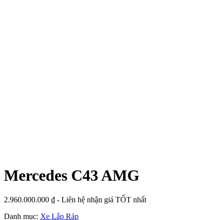
Chiều dài cơ sở
2.865
(mm)
Hệ thống treo
Hệ thống treo thích ứng DYNAMIC BODY
thích ứng
CONTROL
Động cơ 2.0L mới với công nghệ 48V mild-
Động cơ
hybrid được lắp ráp theo triết lý “One man, one
engine”
Công suất (mã
408
lực)
Mô-men xoắn
500
cực đại (Nm)
Hộp số
Tự động 9 cấp AMG SPEEDSHIFT MCT 9G