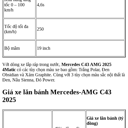
AMG, thể hiện sự mạnh mẽ và đậm chất thể thao.
Điểm nhấn trong trang bị ngoại thất của C43 là hệ thống gương
chiếu hậu hiện đại với khả năng điều chỉnh và gập điện linh hoạt,
giúp tối ưu tầm nhìn cho người lái. Bên cạnh đó, xe còn được trang
bị hệ thống đóng mở cửa thông minh Keyless Go tiện lợi, giúp việc
ra vào xe trở nên dễ dàng và thoải mái hơn bao giờ hết.
Đuôi xe được thiết kế sắc sảo, ấn tượng
Phần đuôi xe Mercedes-AMG C43 mang đậm phong cách thể thao,
thể hiện qua những chi tiết như cánh lướt gió cá tính và hệ thống
ống xả kép hầm hố. Cụm đèn hậu được thiết kế mới theo dạng
thanh mảnh, sắc sảo, cùng với độ sáng mạnh mẽ, góp phần tạo nên
tổng thể ngoại thất đầy ấn tượng và hút hồn.
Điểm cộng đáng chú ý cho
C43 AMG 2025
là khoang hành lý rộng
rãi, thoải mái, đáp ứng nhu cầu chuyên chở đa dạng, từ vật dụng
nhỏ gọn đến cả những món đồ to, cồng kềnh. Cốp xe còn được tích
hợp tính năng đóng mở điện và đá cốp tiện lợi, giúp thao tác dễ
dàng và tiết kiệm thời gian cho người dùng.
Nội thất sang trọng, tinh tế