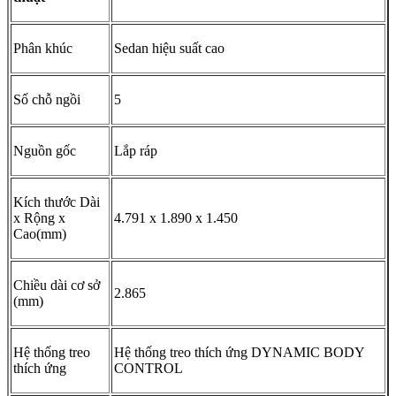
Giá xe lăn bánh Mercedes-AMG C43
2025
Giá xe lăn bánh (tỷ
đồng)
Giá niêm yết
Phiên bản
(tỷ đồng)
Hà
Tp.
Các
Nội
HCM
tỉnh
Giá xe Mercedes C43
2,96
3,337
3,278
3,259
AMG
4Matic
Ngoại thất Mercedes C43 AMG 2025 –
Thể thao và sang trọng
Phần đầu xe đầy uy lực