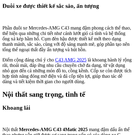
THERMATIC 2 vùng với khả năng làm mát nhanh và sâu, đảm bảo
sự thoải mái tối ưu cho khoang hành khách trong mọi điều kiện thời
tiết. Cửa gió hàng ghế sau giúp phân phối luồng khí đều khắp,
mang lại sự mát mẻ cho tất cả hành khách.
Hệ thống thông tin giải trí trên Mercedes-AMG C43 được trang bị
vô cùng hiện đại bao gồm:
Màn hình trung tâm kích thước 11,9 inch sắc nét, sử dụng hệ
điều hành MBUX thế hệ thứ 2 hiện đại
Chức năng điều khiển bằng giọng nói MBUX voice assistant
giúp người lái dễ dàng thao tác và điều khiển xe mà không
cần rời tay khỏi vô lăng
Hệ thống dẫn đường MBUX Navigation Plus tích hợp bản đồ
Việt Nam, hỗ trợ định vị chính xác và cung cấp thông tin giao
thông hữu ích
Kết nối Apple CarPlay và Android Auto không dây giúp bạn
dễ dàng kết nối điện thoại thông minh với xe, sử dụng các
ứng dụng yêu thích và nghe nhạc
Sạc không dây mang đến sự tiện lợi, giúp sạc pin điện thoại
nhanh chóng và dễ dàng
Cổng kết nối truyền thông đa phương tiện đa dạng, đáp ứng
nhu cầu giải trí và kết nối của người dùng
Dàn âm thanh vòm Burmester 3D 15 loa, công suất tối đa
710W mang đến trải nghiệm âm thanh sống động và đẳng cấp