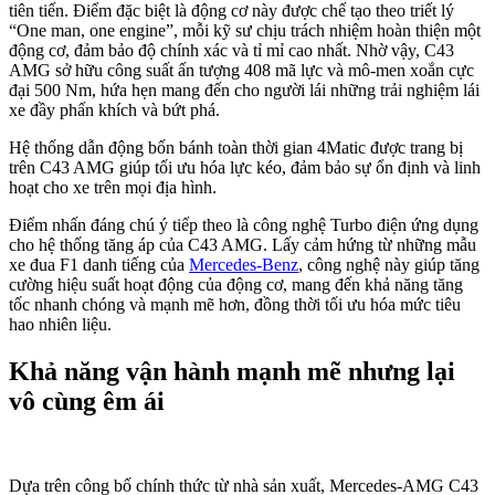
Hệ thống kiểm soát hành trình CRUISE CONTROL
Mercedes-AMG C43 4Matic là sự lựa chọn hoàn hảo cho những ai
đam mê tốc độ và yêu thích sự sang trọng, đẳng cấp. Với mức giá
hợp lý cùng những ưu điểm vượt trội, C43 4Matic hứa hẹn sẽ mang
đến cho bạn những trải nghiệm lái xe đầy phấn khích.
Tham khảo:
Giá xe Mercedes C200 2025
Giá xe Mercedes C300 2025
Sản phẩm tương tự
Mercedes GLC 300 4Matic
Mercedes GLC 300 4Matic
2.799.000.000
₫
Mercedes GLC 200