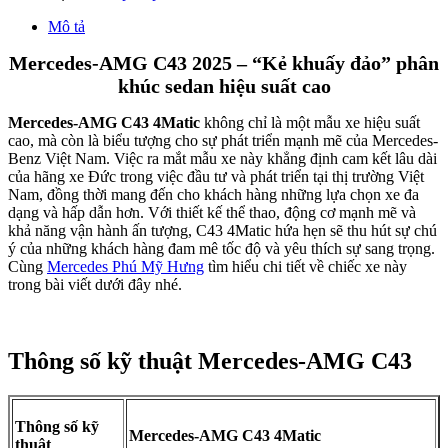
Hệ dẫn động
4 bánh toàn thời gian 4Matic
Trợ lực lái
Điện
Khả năng tăng
tốc 0 – 100
4,6s
km/h
Tốc độ tối đa
250
(km/h)
Bộ mâm
19 inch
Với dòng xe lắp ráp trong nước,
Mercedes C43 AMG 2025
4Matic
có các tùy chọn màu xe bao gồm: Trắng Polar, Đen
Obsidian và Xám Graphite. Cùng với 3 tùy chọn màu sắc nội thất là
Đen, Nâu Sienna, Đỏ Power.