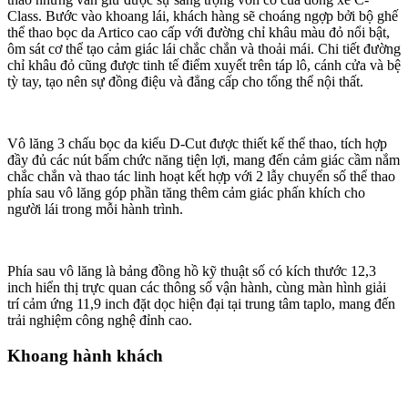
Động cơ Mercedes-AMG C43 2025
Cung cấp năng lượng cho
Mercedes-AMG C43 2025
là khối động
cơ 2.0L 4 xi-lanh tăng áp mới, ứng dụng công nghệ hybrid nhẹ 48V
tiên tiến. Điểm đặc biệt là động cơ này được chế tạo theo triết lý
“One man, one engine”, mỗi kỹ sư chịu trách nhiệm hoàn thiện một
động cơ, đảm bảo độ chính xác và tỉ mỉ cao nhất. Nhờ vậy, C43
AMG sở hữu công suất ấn tượng 408 mã lực và mô-men xoắn cực
đại 500 Nm, hứa hẹn mang đến cho người lái những trải nghiệm lái
xe đầy phấn khích và bứt phá.
Hệ thống dẫn động bốn bánh toàn thời gian 4Matic được trang bị
trên C43 AMG giúp tối ưu hóa lực kéo, đảm bảo sự ổn định và linh
hoạt cho xe trên mọi địa hình.
Điểm nhấn đáng chú ý tiếp theo là công nghệ Turbo điện ứng dụng
cho hệ thống tăng áp của C43 AMG. Lấy cảm hứng từ những mẫu
xe đua F1 danh tiếng của
Mercedes-Benz
, công nghệ này giúp tăng
cường hiệu suất hoạt động của động cơ, mang đến khả năng tăng
tốc nhanh chóng và mạnh mẽ hơn, đồng thời tối ưu hóa mức tiêu
hao nhiên liệu.